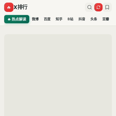
X排行
🔥
🔥 热点解读
微博
百度
知乎
B站
抖音
头条
豆瓣