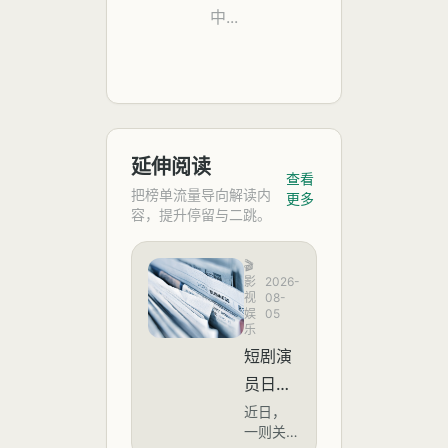
中...
延伸阅读
查看
把榜单流量导向解读内
更多
容，提升停留与二跳。
🎬
影
2026-
视
08-
娱
05
乐
短剧演
员日薪
四万
近日，
一则关