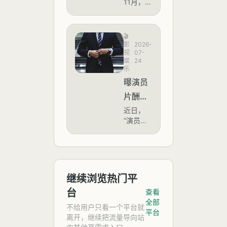
崭新之
11月，
影片上
加片假
年的日
微博热
日》屏
映前
均数千
名
搜“是谁
夕，片
元飙升
摄？你
一直在
方通过
🎬
至目前
往中文
怎么看
影
2026-
官方社
的3万至
里加片
视
07-
交媒体
屏摄这
4万元，
娱
24
假名”引
发布倡
部分顶
乐
一行
发热
议，呼
流演员
曝演员
议，话
为？
吁观众
单部剧
题阅读
片酬再
在观影
（拍摄
量超过
过程中
周期约
降，片
近日，
127万。
拒绝屏
710天）
“演员片
该话题
酬从2
摄，尊
总片酬
酬从2亿
源于网
重创作
亿降到
可达30
降到最
友对日
团队劳
万至40
高2500
最高
常中文
动成
万元。
万”的话
交流中
2500
果。然
题登上
频繁出
继续浏览热门平
而，该
万，透
热搜，
现日语
倡议发
台
引发广
查看
片假名
露出影
布后不
泛讨
全部
外来语
不给用户只看一个平台就
久，评
视业哪
论。这
平台
的困惑
离开，继续把流量导向站
论区便
一数字
些问
与调