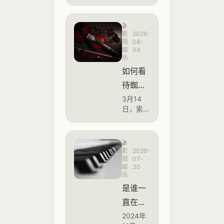
于“短剧
演员日
薪四万”
🎬
的话题
影
2026-
登上微
视
08-
娱
04
博热
乐
搜，阅
如何看
读量突
破168
待蜘蛛
万。据
侠片方
3月14
多家媒
日，索
体报道
呼吁拒
尼影业
及行业
绝屏
与漫威
人士透
联合出
摄，结
露，随
🎬
品的
影
2026-
着微短
果评论
《蜘蛛
视
07-
剧市场
娱
30
区很多
侠：崭
持续爆
乐
新之
发，头
人都在
是谁一
日》在
部短剧
发《蜘
中国大
直在往
演员的
陆正式
蛛侠：
片酬已
中文里
2024年
上映。
从2022