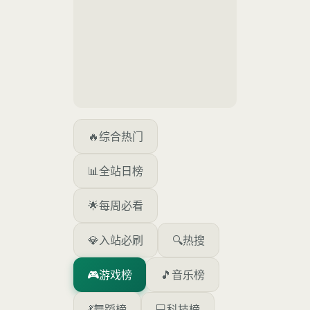
🔥
综合热门
📊
全站日榜
🌟
每周必看
💎
入站必刷
🔍
热搜
🎮
游戏榜
🎵
音乐榜
💃
舞蹈榜
💻
科技榜