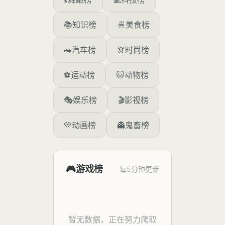
📚
知识榜
🍜
美食榜
🚗
汽车榜
👗
时尚榜
⚽
运动榜
🐱
动物榜
🎭
娱乐榜
🎬
影视榜
🎌
动画榜
👻
鬼畜榜
🎮
游戏榜
每5分钟更新
暂无数据，正在努力爬取