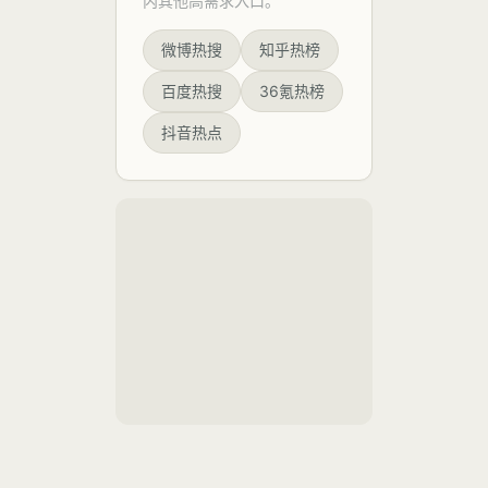
内其他高需求入口。
出现大
的剧烈
侃，例
题？对
量网友
收缩，
如“コン
晒出自
微博热搜
知乎热榜
行业生
看似是
ビニ”
己在影
影视行
（便利
态来
院拍摄
百度热搜
36氪热榜
业“去泡
店）、
的银幕
说，是
沫化”的
“アルバ
抖音热点
画面，
直观体
好事还
イト”
部分照
现，但
（兼
是坏
片甚至
背后折
职）、
清晰可
事？
射出的
“プレゼ
见角色
不仅是
ン”（演
面部特
市场供
示）等
写和字
需关系
词汇的
幕信
的逆
滥用。
息，
转，更
事件核
是整个
心在
行业生
于，
态从野
蛮生长
转向理
性回归
的阵痛