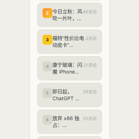
1869.2 万美
今日立秋：风
元，同比扭亏
49评论
2
吹一片叶，万
为盈
物已惊秋
福特“性价比电
3评论
3
动皮卡”
Fathom 官
宣：车内空间
康宁玻璃：闪
比丰田 RAV4
21评论
4
魔 iPhone
大，28350 美
13~17 系列防
元起售
爆膜 38 →
即日起，
10.9 元官方冲
29评论
5
ChatGPT 可
量随时结束
以调用
Adobe
放弃 x86 独
Photoshop、
25评论
6
占：
Lightroom
Proxmox VE
来修图、设计
9.2 发布并首