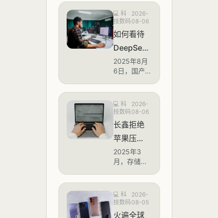
💻
科
2026-
技数码
08-06
如何看待
DeepSeek
8月6日公
2025年8月
6日，国产大
告称即将
模型领军企
大幅度涨
业
DeepSeek
价？
💻
科
2026-
通过官方公
技数码
08-06
告宣布，将
长鑫拒绝
对其API服务
苹果压
价格进行大
幅上调。公
价，要求
2025年3
告显示，此
月，存储芯
内存采购
次调价涉及
片市场传出
旗下多个核
价不低于
重磅消息：
心模型产
中国DRAM
三星和 SK
💻
科
2026-
品，其中旗
龙头长鑫存
技数码
08-05
海力士，
舰对话模型
储
火遍全球
的输入价格