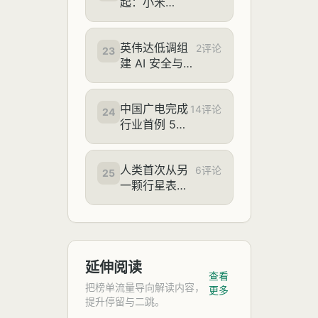
起：小米
元-1199 元
YU7 汽车 8
月购车权益公
英伟达低调组
布，限时上线
2评论
23
建 AI 安全与网
“轻松还”金融
络工程团队，
方案
自称秉持“坚定
中国广电完成
信念”
14评论
24
行业首例 5G
700MHz“全
网通”便携式
人类首次从另
基站接入验
6评论
25
一颗行星表面
证，正式接入
拍到地球掩
国家应急保障
星：NASA 毅
体系
力号拍到地球
从火卫一背后
“消失”的罕见
延伸阅读
查看
影像
把榜单流量导向解读内容，
更多
提升停留与二跳。