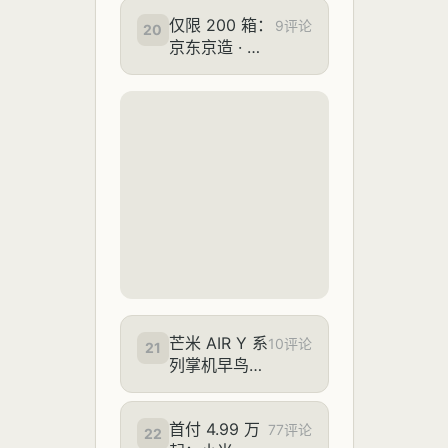
iPad、Mac
仅限 200 箱：
及安卓手机以
9评论
20
京东京造 · 臻
旧换新折抵
浓美式黑咖
价，最高达
3.3 元新品半
25%
价冲量狂促
芒米 AIR Y 系
10评论
21
列掌机早鸟价
格公布：标准
版 599 元、
首付 4.99 万
Pro 版 999
77评论
22