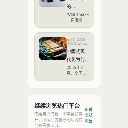
是否意味
（CXMT）
涨幅超过
的
在最新一轮
议价权彻
200%，输出
苹果采购谈
Chinamaxxing
“Chinamaxxing”
价格涨幅亦
底反转？
判中，明确
一词近期在
是什么
接近150%。
拒绝后者提
可能有哪
海外社交媒
新价格标准
出的压价要
体上呈现病
些影响？
预计于8月中
求，并坚持
毒式传播，
旬正式生
💻
科
2026-
其内存产品
微博相关话
技数码
08-04
效，现有签
报价不得低
题阅读量已
约客户将获
中国式现
于三星电子
突破72万。
得一个月的
和SK海力士
代化为何
该词源于欧
过渡缓冲
同规格产品
美年轻网民
关键在科
2025年3
期。
的采购价。
的自嘲式表
月，全国两
技现代化
据产业链人
达，意为“在
会期间，“中
士透露，苹
中国面前彻
国式现代化
果原计划凭
底服气”，通
关键在科技
借其庞大订
常配以中国
现代化”这一
单量获取
高铁、无人
论断再度成
10%15%的
继续浏览热门平台
机配送、超
为舆论焦
查看
专属折扣，
级工程等视
点，相关话
不给用户只看一个平台就离
全部
频片段，配
题在百度平
开，继续把流量导向站内其
平台
文“We are
台热度突破
他高需求入口。