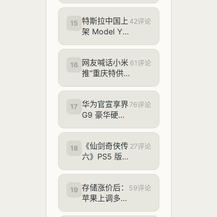
能支持差异清
全球仅此一台
单发布，全新
特斯拉中国上
MateBook
42评论
15
架 Model Y
Fold 折叠电
单人充气床
脑适配流体笔
垫，659 元
刷等
网友喊话小米
61评论
16
推“重庆特供
版”空调，单
联瑜称强劲风
华为官宣享界
系列就是“火
76评论
17
G9 豪华硬派
炉城市特供”
SUV 首批展
车陆续到店，
《仙剑奇侠传
新车预售价
27评论
18
六》PS5 版 8
43.98 万元起
月 26 日发
售，商店页面
存储涨价后：
已上线
59评论
19
苹果上调多款
iPhone、