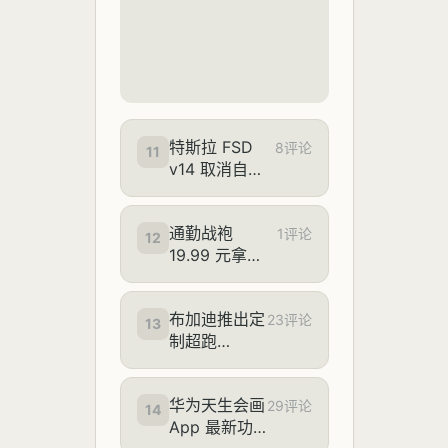
存，18A-P 工
艺已跑通
特斯拉 FSD
8评论
11
v14 取消自定
义限速后风波
不断：超速被
通勤战袍
警方拦停后司
1评论
12
19.99 元拿
机辩称是“自动
下：网易严选
驾驶”
10A 新疆棉 T
布加迪推出定
恤破冰新低，
23评论
13
制超跑
外穿打底四季
Destrier：赛
通吃
道机器
华为天生会画
Bolide 变身
29评论
14
App 最新功
优雅艺术品，