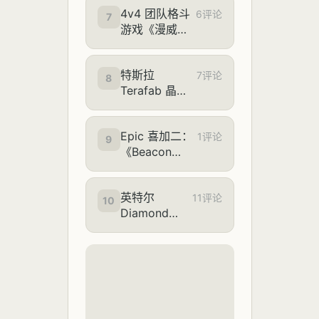
了
4v4 团队格斗
次支持
6评论
7
游戏《漫威斗
Arm64 架构
魂》发售，
Steam 国区
特斯拉
298 元起
7评论
8
Terafab 晶圆
厂落地得克萨
斯州，马斯克
Epic 喜加二：
豪言“把尖端制
1评论
9
《Beacon
造带回美国”
Pines》《We
Were Here
英特尔
Together》游
11评论
10
Diamond
戏免费领取
Rapids 至强
7 ES 处理器
首次现身
SiSoftware：
32 核
+240MB 缓