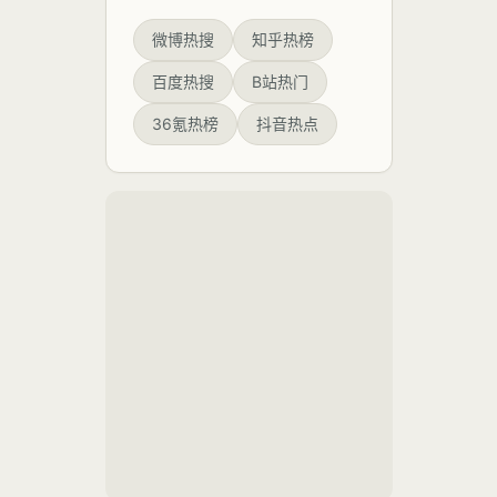
not
790万。这
winning”
一表述并非
微博热搜
知乎热榜
（我们赢不
首次提出，
了）。
早在2022年
百度热搜
B站热门
党的二十大
报告中便已
36氪热榜
抖音热点
明确“中国式
现代化的关
键在于科技
现代化”的战
略定位。此
次热度飙升
的直接诱
因，