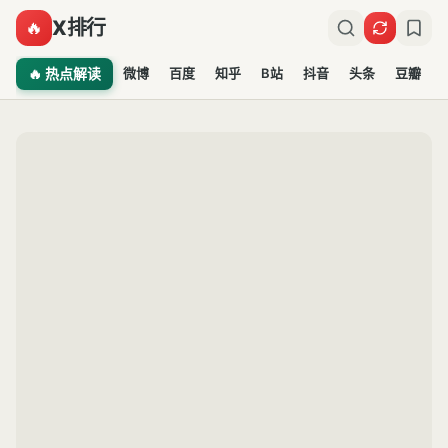
X排行
🔥
🔥 热点解读
微博
百度
知乎
B站
抖音
头条
豆瓣