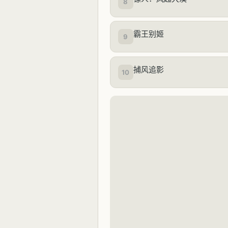
8
霸王别姬
9
捕风追影
10