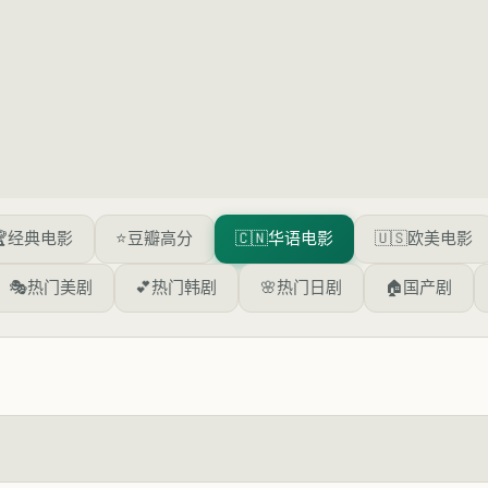

经典电影
⭐
豆瓣高分
🇨🇳
华语电影
🇺🇸
欧美电影
🎭
热门美剧
💕
热门韩剧
🌸
热门日剧
🏠
国产剧