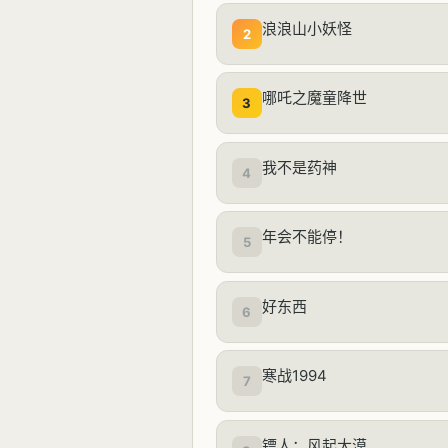
浪浪山小妖怪
2
哪吒之魔童降世
3
我不是药神
4
年会不能停！
5
好东西
6
寒战1994
7
镖人：风起大漠