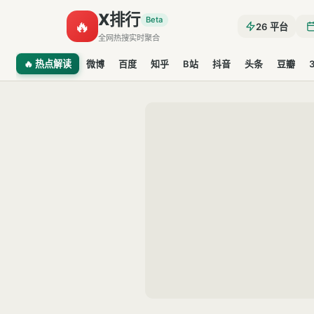
X排行
Beta
🔥
26
平台
全网热搜实时聚合
🔥 热点解读
微博
百度
知乎
B站
抖音
头条
豆瓣