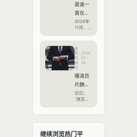
发，头
人都在
是谁一
日》在
部短剧
发《蜘
中国大
直在往
演员的
陆正式
蛛侠：
片酬已
中文里
2024年
上映。
从2022
崭新之
11月，
影片上
加片假
年的日
微博热
日》屏
映前
均数千
名
搜“是谁
夕，片
元飙升
摄？你
一直在
方通过
🎬
至目前
往中文
怎么看
影
2026-
官方社
的3万至
里加片
视
07-
交媒体
屏摄这
4万元，
娱
24
假名”引
发布倡
部分顶
乐
一行
发热
议，呼
流演员
曝演员
议，话
为？
吁观众
单部剧
题阅读
片酬再
在观影
（拍摄
量超过
过程中
周期约
降，片
近日，
127万。
拒绝屏
710天）
“演员片
该话题
酬从2
摄，尊
总片酬
酬从2亿
源于网
重创作
亿降到
可达30
降到最
友对日
团队劳
万至40
高2500
最高
常中文
动成
万元。
万”的话
交流中
2500
果。然
题登上
频繁出
继续浏览热门平
而，该
万，透
热搜，