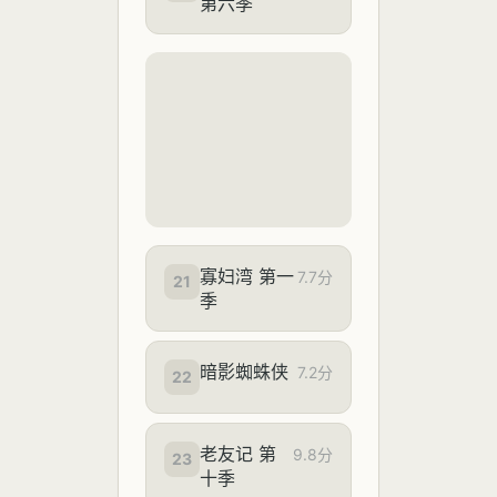
第六季
寡妇湾 第一
7.7分
21
季
暗影蜘蛛侠
7.2分
22
老友记 第
9.8分
23
十季