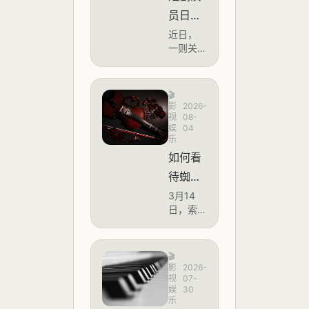
员日薪
四万
近日，
一则关
于“短剧
演员日
薪四万”
🎬
的话题
影
2026-
登上微
视
08-
娱
04
博热
乐
搜，阅
如何看
读量突
破168
待蜘蛛
万。据
侠片方
3月14
多家媒
日，索
体报道
呼吁拒
尼影业
及行业
绝屏
与漫威
人士透
联合出
摄，结
露，随
🎬
品的
影
2026-
着微短
果评论
《蜘蛛
视
07-
剧市场
娱
30
区很多
侠：崭
持续爆
乐
新之