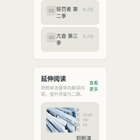
惩罚者 第
8.2分
29
二季
亢奋 第三
6.2分
30
季
延伸阅读
查看
把榜单流量导向解读内
更多
容，提升停留与二跳。
🎬
影
2026-
视
08-
娱
05
乐
短剧演