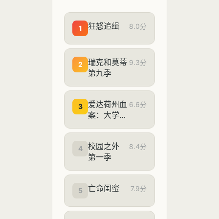
狂怒追缉
8.0分
1
瑞克和莫蒂
9.3分
2
第九季
爱达荷州血
6.6分
3
案：大学梦
魇
校园之外
8.4分
4
第一季
亡命闺蜜
7.9分
5