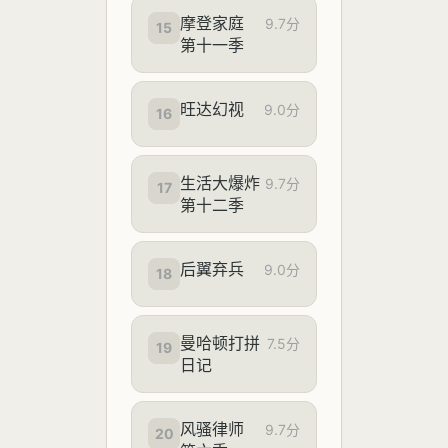
摩登家庭
9.7分
15
第十一季
旺达幻视
9.0分
16
生活大爆炸
9.7分
17
第十二季
后翼弃兵
9.0分
18
曼哈顿打拼
7.5分
19
日记
风骚律师
9.7分
20