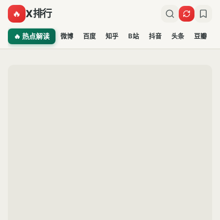
X排行
🔥
🔥 热点解读
微博
百度
知乎
B站
抖音
头条
豆瓣