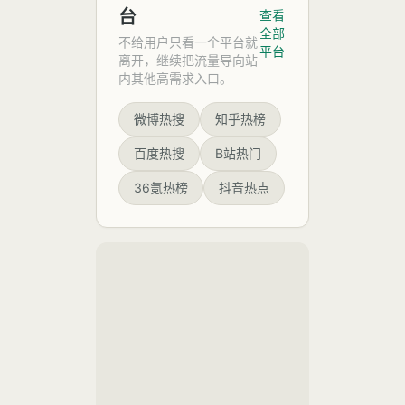
现日语
倡议发
台
引发广
查看
片假名
露出影
布后不
泛讨
全部
外来语
不给用户只看一个平台就
久，评
视业哪
论。这
平台
的困惑
离开，继续把流量导向站
论区便
一数字
些问
与调
内其他高需求入口。
出现大
的剧烈
侃，例
题？对
量网友
收缩，
如“コン
晒出自
微博热搜
知乎热榜
行业生
看似是
ビニ”
己在影
影视行
（便利
态来
院拍摄
百度热搜
B站热门
业“去泡
店）、
的银幕
说，是
沫化”的
“アルバ
36氪热榜
抖音热点
画面，
直观体
好事还
イト”
部分照
现，但
（兼
是坏
片甚至
背后折
职）、
清晰可
事？
射出的
“プレゼ
见角色
不仅是
ン”（演
面部特
市场供
示）等
写和字
需关系
词汇的
幕信
的逆
滥用。
息，
转，更
事件核
是整个
心在
行业生
于，
态从野